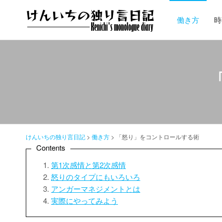
コ
ン
働き方
時
テ
ン
ツ
へ
ス
キ
ッ
プ
けんいちの独り言日記
>
働き方
>
「怒り」をコントロールする術
Contents
第1次感情と第2次感情
怒りのタイプにもいろいろ
アンガーマネジメントとは
実際にやってみよう