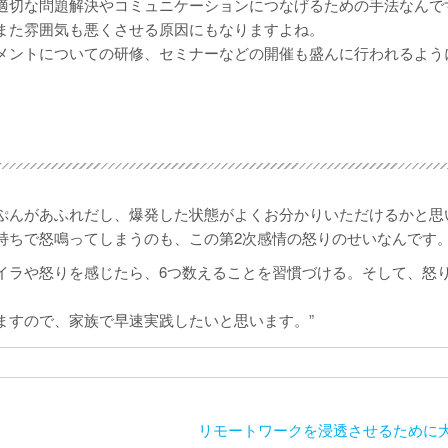
適切な問題解決やコミュニケーションにつなげるための手法なんで
また雰囲気も悪くさせる原因にもなりますよね。
メントについての研修、セミナーなどの開催も盛んに行われるよう
ぷんがあふれだし、爆発した状態がよくお分かりいただけるかと思
持ちで怒鳴ってしまうのも、この第2次感情の怒りのせいなんです
イラや怒りを感じたら、6つ数えることを習慣づける。そして、怒
ますので、家族で早速実践したいと思います。”
リモートワークを浸透させるために