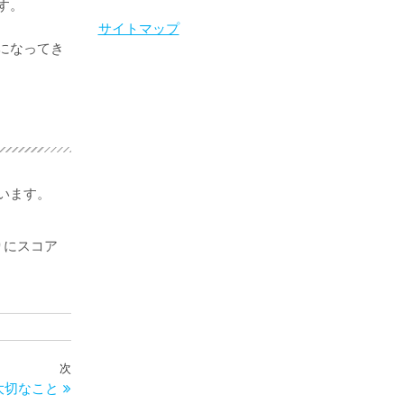
す。
サイトマップ
になってき
います。
。
りにスコア
次
次
大切なこと
の