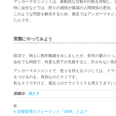
アンガーマネジメントは、衝動的な言動や行動を抑制し、
特に会社などでは、怒りの感情が職場の人間関係の悪化、
このような問題を解決するため、最近ではアンガーマネジ
たんです。
実際にやってみよう
前項で、例えに熟年離婚を出しましたが、長年の妻のうっ
会社でも同様で、何度も部下が失敗すると、許されない気
アンガーマネジメントで、怒りを抑えるコツしては、イラ
をつけるのも、有効なのだそうです。
私もそうですけど、最近コロナでイライラも増えてきてい
投稿日:
働き方
投
過
前
稿
目標管理のフォーマット「OKR」とは？
去