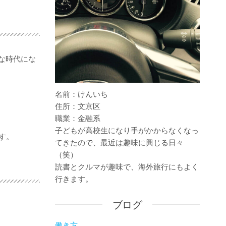
な時代にな
名前：けんいち
住所：文京区
職業：金融系
子どもが高校生になり手がかからなくなっ
す。
てきたので、最近は趣味に興じる日々
（笑）
読書とクルマが趣味で、海外旅行にもよく
行きます。
ブログ
働き方