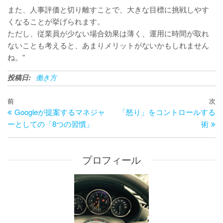
また、人事評価と切り離すことで、大きな目標に挑戦しやす
くなることが挙げられます。
ただし、従業員が少ない場合効果は薄く、運用に時間が取れ
ないことも考えると、あまりメリットがないかもしれません
ね。”
投稿日:
働き方
投
過
前
次
次
稿
Googleが提案するマネジャ
「怒り」をコントロールする
去
の
ナ
ーとしての「8つの習慣」
術
の
投
ビ
投
稿
ゲ
稿
ー
プロフィール
シ
ョ
ン