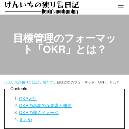
コ
ン
テ
ン
ツ
目標管理のフォーマッ
へ
ト「OKR」とは？
ス
キ
ッ
プ
けんいちの独り言日記
>
働き方
>
目標管理のフォーマット「OKR」とは？
Contents
OKRとは
OKRの基本的な要素と概要
OKRの導入イメージ
まとめ