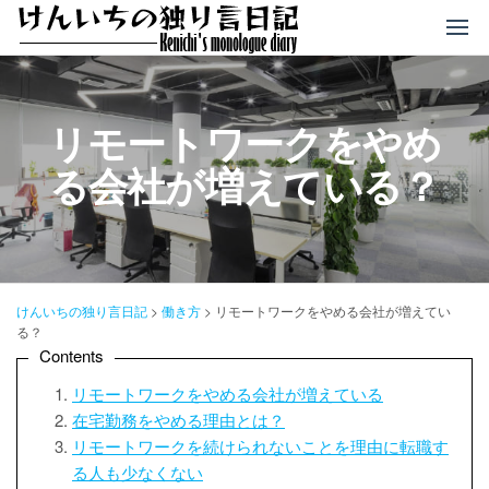
コ
ン
テ
ン
ツ
リモートワークをやめ
へ
る会社が増えている？
ス
キ
ッ
プ
けんいちの独り言日記
>
働き方
>
リモートワークをやめる会社が増えてい
る？
Contents
リモートワークをやめる会社が増えている
在宅勤務をやめる理由とは？
リモートワークを続けられないことを理由に転職す
る人も少なくない