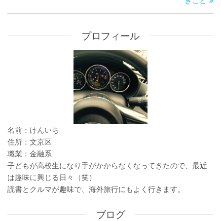
の
投
ビ
投
稿
ゲ
稿
ー
プロフィール
シ
ョ
ン
名前：けんいち
住所：文京区
職業：金融系
子どもが高校生になり手がかからなくなってきたので、最近
は趣味に興じる日々（笑）
読書とクルマが趣味で、海外旅行にもよく行きます。
ブログ