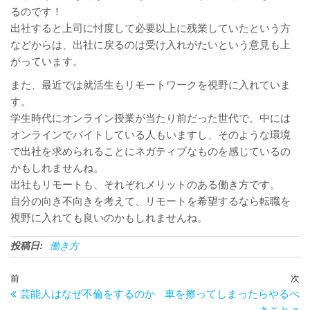
るのです！
出社すると上司に忖度して必要以上に残業していたという方
などからは、出社に戻るのは受け入れがたいという意見も上
がっています。
また、最近では就活生もリモートワークを視野に入れていま
す。
学生時代にオンライン授業が当たり前だった世代で、中には
オンラインでバイトしている人もいますし、そのような環境
で出社を求められることにネガティブなものを感じているの
かもしれませんね。
出社もリモートも、それぞれメリットのある働き方です。
自分の向き不向きを考えて、リモートを希望するなら転職を
視野に入れても良いのかもしれませんね。
投稿日:
働き方
投
過
前
次
次
稿
芸能人はなぜ不倫をするのか
車を擦ってしまったらやるべ
去
の
ナ
きこと