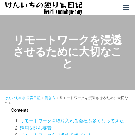
コ
ン
テ
ン
ツ
リモートワークを浸透
へ
させるために大切なこ
ス
キ
と
ッ
プ
けんいちの独り言日記
>
働き方
>
リモートワークを浸透させるために大切な
こと
Contents
リモートワークを取り入れる会社も多くなってきた
活用を阻む要素
リモートワークを推進するポイント