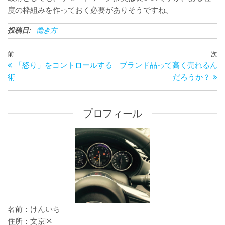
度の枠組みを作っておく必要がありそうですね。
投稿日:
働き方
投
過
前
次
次
稿
「怒り」をコントロールする
ブランド品って高く売れるん
去
の
ナ
術
だろうか？
の
投
ビ
投
稿
ゲ
稿
ー
プロフィール
シ
ョ
ン
名前：けんいち
住所：文京区