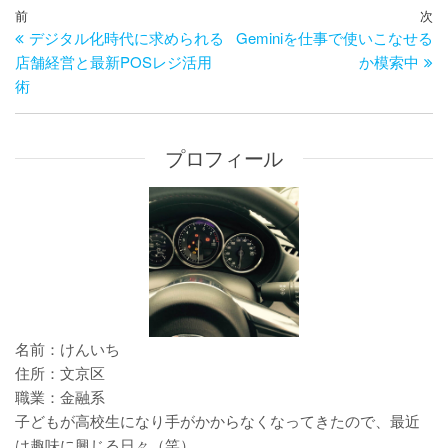
投
過
前
次
次
稿
デジタル化時代に求められる
Geminiを仕事で使いこなせる
去
の
ナ
店舗経営と最新POSレジ活用
か模索中
の
投
ビ
術
投
稿
ゲ
稿
ー
シ
プロフィール
ョ
ン
名前：けんいち
住所：文京区
職業：金融系
子どもが高校生になり手がかからなくなってきたので、最近
は趣味に興じる日々（笑）