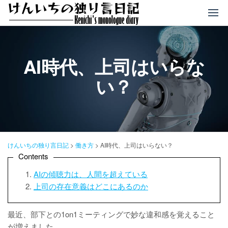
コ
ン
テ
ン
ツ
AI時代、上司はいらな
へ
い？
ス
キ
ッ
プ
けんいちの独り言日記
>
働き方
>
AI時代、上司はいらない？
Contents
AIの傾聴力は、人間を超えている
上司の存在意義はどこにあるのか
最近、部下との1on1ミーティングで妙な違和感を覚えること
が増えました。