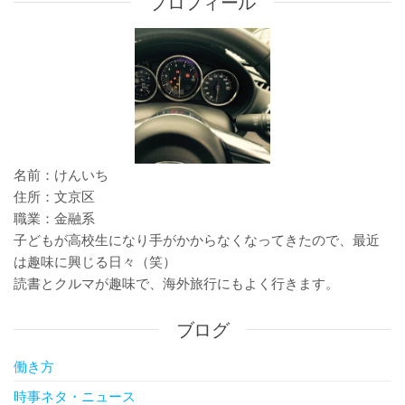
プロフィール
シ
ョ
ン
名前：けんいち
住所：文京区
職業：金融系
子どもが高校生になり手がかからなくなってきたので、最近
は趣味に興じる日々（笑）
読書とクルマが趣味で、海外旅行にもよく行きます。
ブログ
働き方
時事ネタ・ニュース