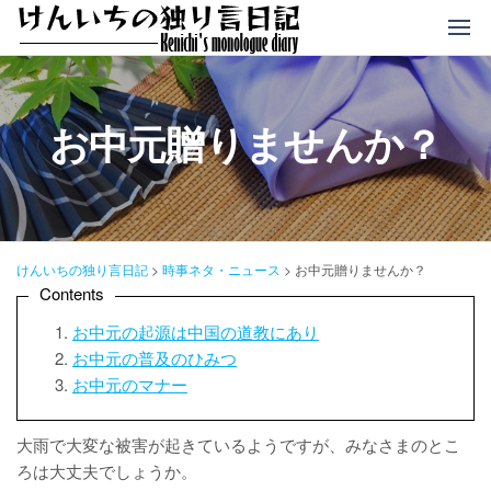
コ
ン
テ
ン
ツ
お中元贈りませんか？
へ
ス
キ
ッ
プ
けんいちの独り言日記
>
時事ネタ・ニュース
>
お中元贈りませんか？
Contents
お中元の起源は中国の道教にあり
お中元の普及のひみつ
お中元のマナー
大雨で大変な被害が起きているようですが、みなさまのとこ
ろは大丈夫でしょうか。