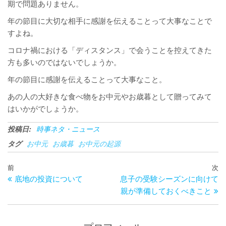
期で問題ありません。
年の節目に大切な相手に感謝を伝えることって大事なことで
すよね。
コロナ禍における「ディスタンス」で会うことを控えてきた
方も多いのではないでしょうか。
年の節目に感謝を伝えることって大事なこと。
あの人の大好きな食べ物をお中元やお歳暮として贈ってみて
はいかがでしょうか。
投稿日:
時事ネタ・ニュース
タグ
お中元
お歳暮
お中元の起源
投
過
前
次
次
稿
底地の投資について
息子の受験シーズンに向けて
去
の
ナ
親が準備しておくべきこと
の
投
ビ
投
稿
ゲ
稿
ー