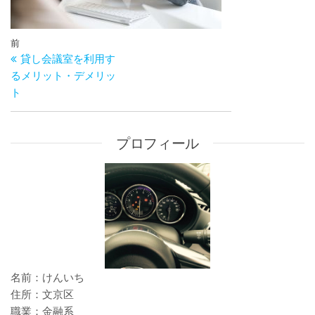
投
過
前
稿
貸し会議室を利用す
去
ナ
るメリット・デメリッ
の
ビ
ト
投
ゲ
稿
ー
シ
プロフィール
ョ
ン
名前：けんいち
住所：文京区
職業：金融系