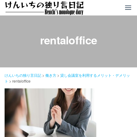
コ
ン
テ
ン
ツ
rentaloffice
へ
ス
キ
ッ
プ
けんいちの独り言日記
>
働き方
>
貸し会議室を利用するメリット・デメリッ
ト
>
rentaloffice