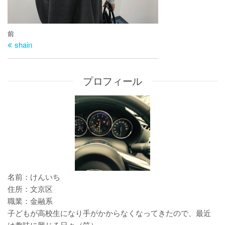
投
過
前
稿
shain
去
ナ
の
ビ
投
プロフィール
ゲ
稿
ー
シ
ョ
ン
名前：けんいち
住所：文京区
職業：金融系
子どもが高校生になり手がかからなくなってきたので、最近
は趣味に興じる日々（笑）