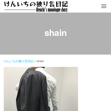
コ
ン
テ
ン
ツ
shain
へ
ス
キ
ッ
プ
けんいちの独り言日記
>
shain