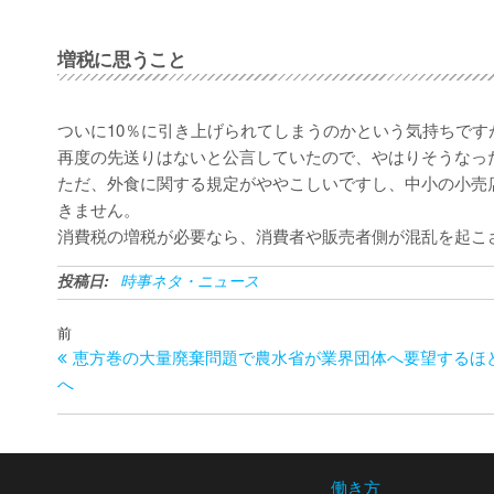
増税に思うこと
ついに10％に引き上げられてしまうのかという気持ちで
再度の先送りはないと公言していたので、やはりそうなっ
ただ、外食に関する規定がややこしいですし、中小の小売
きません。
消費税の増税が必要なら、消費者や販売者側が混乱を起こ
投稿日:
時事ネタ・ニュース
投
過
前
稿
恵方巻の大量廃棄問題で農水省が業界団体へ要望するほ
去
ナ
へ
の
ビ
投
ゲ
稿
ー
シ
働き方