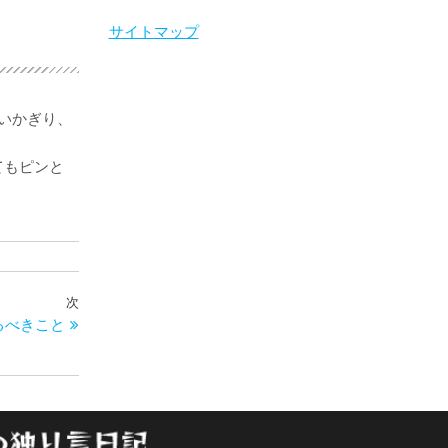
サイトマップ
いかぎり、
てもピンと
次
次
やるべきこと
の
投
稿