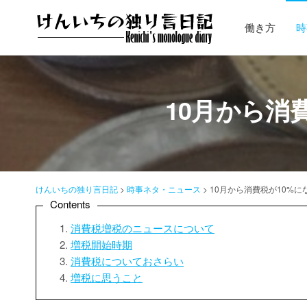
コ
ン
働き方
時
テ
ン
ツ
へ
10月から消
ス
キ
ッ
プ
けんいちの独り言日記
>
時事ネタ・ニュース
>
10月から消費税が10%
Contents
消費税増税のニュースについて
増税開始時期
消費税についておさらい
増税に思うこと