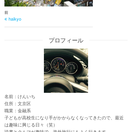
投
過
前
稿
haikyo
去
ナ
の
ビ
投
プロフィール
ゲ
稿
ー
シ
ョ
ン
名前：けんいち
住所：文京区
職業：金融系
子どもが高校生になり手がかからなくなってきたので、最近
は趣味に興じる日々（笑）
読書とクルマが趣味で、海外旅行にもよく行きます。