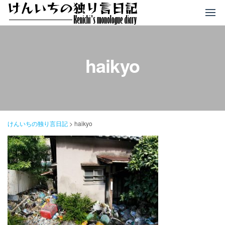
コ
ン
テ
ン
ツ
haikyo
へ
ス
キ
ッ
プ
けんいちの独り言日記
>
haikyo