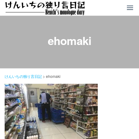
コ
ン
テ
ン
ツ
ehomaki
へ
ス
キ
ッ
プ
けんいちの独り言日記
>
ehomaki