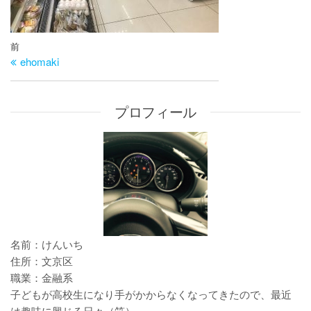
投
過
前
稿
ehomaki
去
ナ
の
ビ
投
プロフィール
ゲ
稿
ー
シ
ョ
ン
名前：けんいち
住所：文京区
職業：金融系
子どもが高校生になり手がかからなくなってきたので、最近
は趣味に興じる日々（笑）