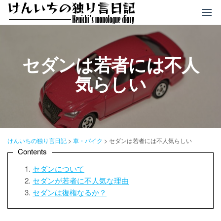
コ
ン
テ
ン
ツ
セダンは若者には不人
へ
気らしい
ス
キ
ッ
プ
けんいちの独り言日記
>
車・バイク
>
セダンは若者には不人気らしい
Contents
セダンについて
セダンが若者に不人気な理由
セダンは復権なるか？