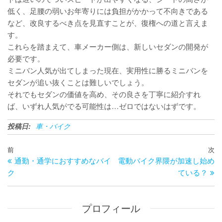
低く、足腰の弱いお年寄りには負担がかかって不向きである
など、改良するべき点を見直すことが、復権への道と言えま
す。
これらを踏まえて、車メーカー側は、新しいセダンの開発が
必要です。
ミニバン人気が出てしまった現在、実用性に勝るミニバンを
セダンが追い抜くことは難しいでしょう。
それでもセダンの価値を高め、その良さを丁寧に紹介すれ
ば、いずれ人気がでる可能性は…ゼロではないはずです。
投稿日:
車・バイク
投
過
前
次
次
稿
通勤・通学におすすめなバイ
電動バイク界隈が加速し始め
去
の
ナ
ク
ている？
の
投
ビ
投
稿
ゲ
稿
ー
プロフィール
シ