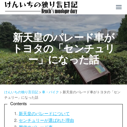
コ
ン
テ
ン
ツ
新天皇のパレード車が
へ
トヨタの「センチュリ
ス
キ
ー」になった話
ッ
プ
けんいちの独り言日記
>
車・バイク
>
新天皇のパレード車がトヨタの「セン
チュリー」になった話
Contents
新天皇のパレードについて
センチュリーが選ばれた理由
歴代のパレード車