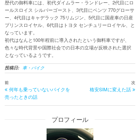
歴代の御料車には、初代ダイムラー・ランドレー、2代目にロ
ールスロイス シルバーゴースト、3代目にベンツ 770グローサ
ー、4代目はキャデラック 75リムジン、5代目に国産車の日産
プリンスロイヤル、6代目はトヨタ センチュリーロイヤル、と
なっています。
初代はなんと100年程前に導入されたという御料車ですが、
色々な時代背景や国際社会での日本の立場が反映された選択
となっているようです。
投稿日:
車・バイク
投
過
前
次
次
稿
何年も乗っていないバイクを
格安SIMに変えた話
去
の
ナ
売ったときの話
の
投
ビ
投
稿
ゲ
稿
ー
プロフィール
シ
ョ
ン