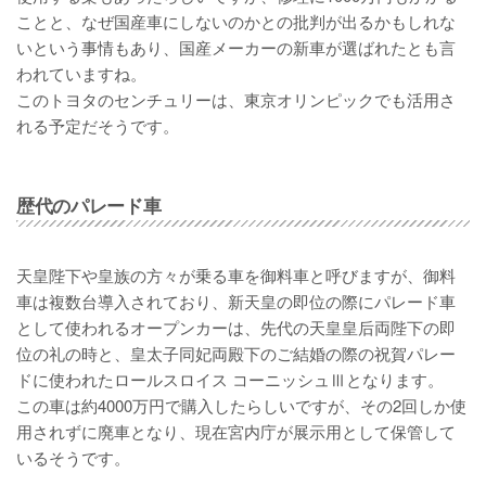
ことと、なぜ国産車にしないのかとの批判が出るかもしれな
いという事情もあり、国産メーカーの新車が選ばれたとも言
われていますね。
このトヨタのセンチュリーは、東京オリンピックでも活用さ
れる予定だそうです。
歴代のパレード車
天皇陛下や皇族の方々が乗る車を御料車と呼びますが、御料
車は複数台導入されており、新天皇の即位の際にパレード車
として使われるオープンカーは、先代の天皇皇后両陛下の即
位の礼の時と、皇太子同妃両殿下のご結婚の際の祝賀パレー
ドに使われたロールスロイス コーニッシュⅢとなります。
この車は約4000万円で購入したらしいですが、その2回しか使
用されずに廃車となり、現在宮内庁が展示用として保管して
いるそうです。