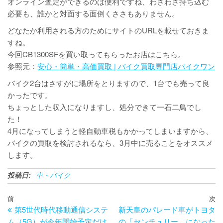
オンライン査定ができるのは便利ですね、わざわざ持ち込む
必要も、誰かと対面する面倒くささもありません。
どなたか利用される方のためにサイトのURLを載せておきま
すね。
今回CB1300SFを買い取ってもらったお店はこちら。
参照元：
安心・簡単・高価買取 | バイク買取専門店バイクワン
バイク2台はさすがに場所をとりますので、1台でも売って良
かったです。
ちょっとした収入になりますし、処分できて一石二鳥でし
た！
4月になってしまうと軽自動車税もかかってしまいますから、
バイクの買取を検討されるなら、3月中に売ることをオススメ
します。
投稿日:
車・バイク
投
過
前
次
次
稿
第5世代時代移動通信システ
新天皇のパレード車がトヨタ
去
の
ナ
ム（5G）が今年開始予定だけ
の「センチュリー」になった
の
投