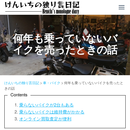
コ
ン
テ
ン
ツ
何年も乗っていないバ
へ
イクを売ったときの話
ス
キ
ッ
プ
けんいちの独り言日記
>
車・バイク
>
何年も乗っていないバイクを売ったと
きの話
Contents
乗らないバイクが2台もある
乗らないバイクは維持費がかかる
オンライン買取査定が便利