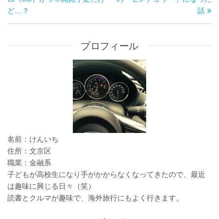
ビ
ど…？
話
投
稿
ゲ
稿
ー
シ
プロフィール
ョ
ン
名前：けんいち
住所：文京区
職業：金融系
子どもが高校生になり手がかからなくなってきたので、最近
は趣味に興じる日々（笑）
読書とクルマが趣味で、海外旅行にもよく行きます。