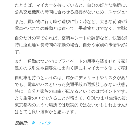
たとえば、マイカーを持っていると、自分の好きな場所に
公共交通機関の時間に合わせる必要がないため、スケジュ
また、買い物に行く時や遊びに行く時など、大きな荷物や
電車やバスでの移動とは違って、手荷物だけでなく、大型
自分だけの車であれば、空調やシートの調節など、快適な
特に遠距離や長時間の移動の場合、自分や家族の事情や好
す。
また、通勤のついでにプライベートの用事を済ませたり家
遠方の取引先や顧客先に出向く際にもマイカーを使って移
自動車を持つというのは、確かにデメリットやリスクがあ
でも、電車やバスといった交通手段の選択肢しかない状態
特に、自分と家族の自由が広がるというのはポイントです
より生活の中でできることが増えて、QOLつまり生活の質
東京都内のような場所では現実的ではないかもしれません
はとても良い選択かと思います。
投稿日:
車・バイク