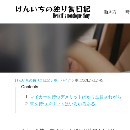
コ
ン
働き方
時
テ
ン
ツ
へ
ス
キ
ッ
プ
けんいちの独り言日記
>
車・バイク
>
車はQOLが上がる
Contents
マイカーを持つデメリットばかり注目されがち
車を持つメリットはいろいろある