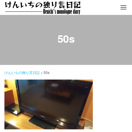
コ
ン
テ
ン
ツ
50s
へ
ス
キ
ッ
プ
けんいちの独り言日記
>
50s