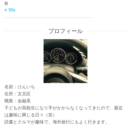
投
過
前
稿
50s
去
ナ
の
ビ
投
プロフィール
ゲ
稿
ー
シ
ョ
ン
名前：けんいち
住所：文京区
職業：金融系
子どもが高校生になり手がかからなくなってきたので、最近
は趣味に興じる日々（笑）
読書とクルマが趣味で、海外旅行にもよく行きます。