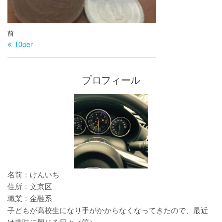
投
過
前
稿
10per
去
ナ
の
ビ
投
プロフィール
ゲ
稿
ー
シ
ョ
ン
名前：けんいち
住所：文京区
職業：金融系
子どもが高校生になり手がかからなくなってきたので、最近
は趣味に興じる日々（笑）