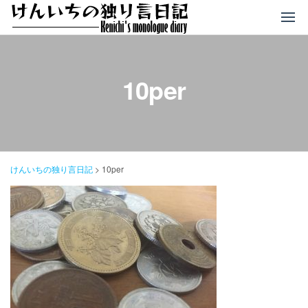
コ
ン
テ
ン
ツ
10per
へ
ス
キ
ッ
プ
けんいちの独り言日記
>
10per