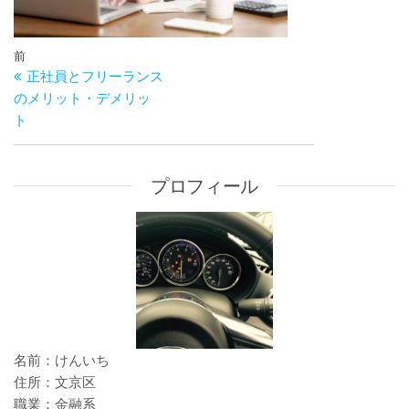
投
過
前
稿
正社員とフリーランス
去
ナ
のメリット・デメリッ
の
ビ
ト
投
ゲ
稿
ー
シ
プロフィール
ョ
ン
名前：けんいち
住所：文京区
職業：金融系