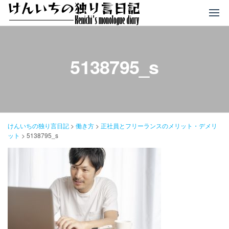
コ
ン
テ
ン
ツ
5138795_s
へ
ス
キ
ッ
プ
けんいちの独り言日記
>
働き方
>
正社員とフリーランスのメリット・デメリ
ット
>
5138795_s