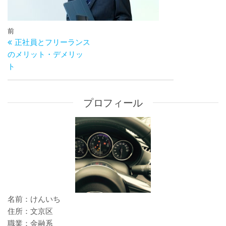
投
過
前
稿
正社員とフリーランス
去
ナ
のメリット・デメリッ
の
ビ
ト
投
ゲ
稿
ー
シ
プロフィール
ョ
ン
名前：けんいち
住所：文京区
職業：金融系