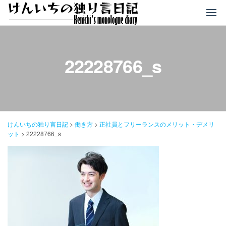
コ
ン
テ
ン
ツ
22228766_s
へ
ス
キ
ッ
プ
けんいちの独り言日記
>
働き方
>
正社員とフリーランスのメリット・デメリ
ット
>
22228766_s