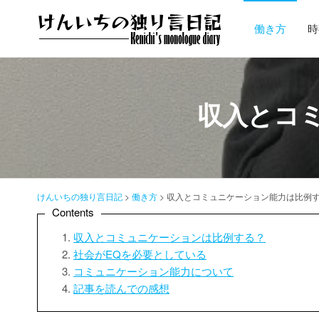
コ
ン
働き方
時
テ
ン
ツ
へ
収入とコ
ス
キ
ッ
プ
けんいちの独り言日記
>
働き方
>
収入とコミュニケーション能力は比例
Contents
収入とコミュニケーションは比例する？
社会がEQを必要としている
コミュニケーション能力について
記事を読んでの感想