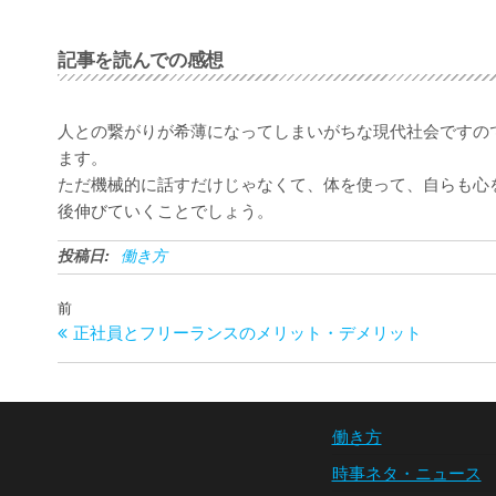
記事を読んでの感想
人との繋がりが希薄になってしまいがちな現代社会ですの
ます。
ただ機械的に話すだけじゃなくて、体を使って、自らも心
後伸びていくことでしょう。
投稿日:
働き方
投
過
前
稿
正社員とフリーランスのメリット・デメリット
去
ナ
の
ビ
投
ゲ
稿
ー
働き方
シ
時事ネタ・ニュース
ョ