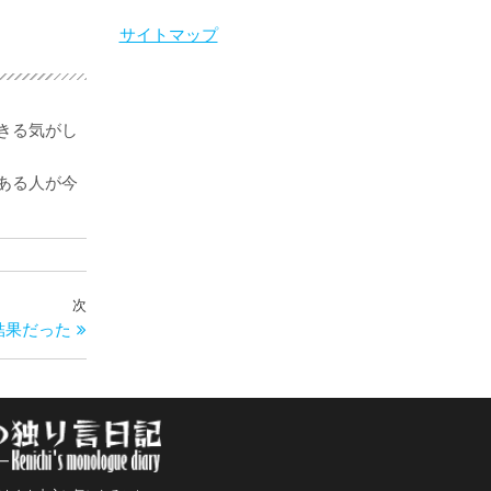
サイトマップ
きる気がし
ある人が今
次
次
結果だった
の
投
稿