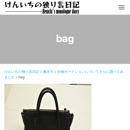
コ
ン
テ
ン
ツ
bag
へ
ス
キ
ッ
プ
けんいちの独り言日記
>
働き方
>
古物オークションについてさらに調べてみ
ました
>
bag