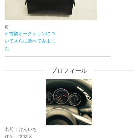
投
過
前
稿
古物オークションにつ
去
ナ
いてさらに調べてみまし
の
ビ
た
投
ゲ
稿
ー
シ
プロフィール
ョ
ン
名前：けんいち
住所：文京区