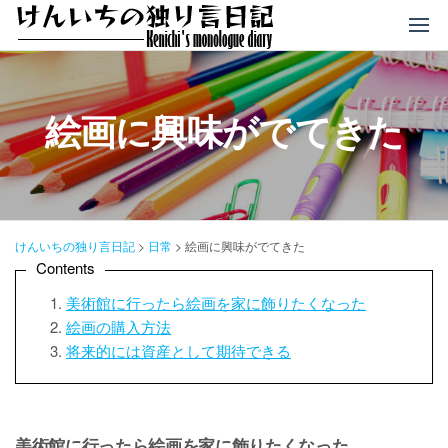
コ
ン
テ
ン
ツ
絵画に興味がでてきた
へ
ス
キ
ッ
プ
けんいちの独り言日記
>
日常
>
絵画に興味がでてきた
Contents
美術館に行ったら絵画を家に飾りたくなった
絵画の購入方法
将来的には資産として期待できる
美術館に行ったら絵画を家に飾りたくなった