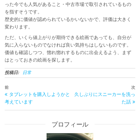
った今でも人気があること・中古市場で取引されているもの
を指すそうです。
歴史的に価値が認められているかいないかで、評価は大きく
変わります。
ただ、いくら値上がりが期待できる絵画であっても、自分が
気に入らないものでなければ良い気持ちはしないものです。
価値も確認しつつ、惚れ惚れするものに出会えるよう、まず
はとっておきの絵画を探します。
投稿日:
日常
投
過
前
次
次
稿
タブレットを購入しようかと
久しぶりにスニーカーを洗っ
去
の
ナ
考えています
た話
の
投
ビ
投
稿
ゲ
稿
ー
プロフィール
シ
ョ